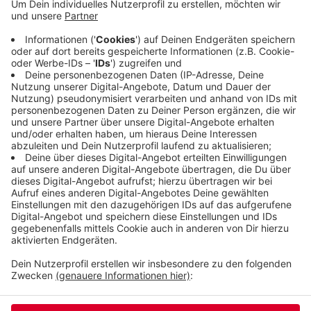
Atmosphäre der Feier zu vermitteln. Und für
Einsame und Alleinstehende soll es auch die
übliche Weihnachts-Geschenke-Tüte geben. Die
müssen sie sich allerdings ein paar Tage vorher
selbst abholen. Außerdem werden noch Spender
für die Tüten gesucht.
Alle Infos dazu
Veröffentlicht:
Donnerstag, 12.11.2020 06:47
Anzeige
Anzeige