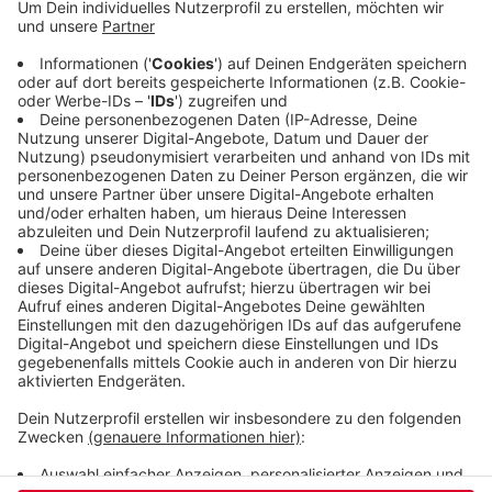
Boden unter der Autobahn ist offenbar weniger
stabil als gedacht. Man müsse Stützelemente
einbauen, teilt der Landesbetrieb mit. Stand jetzt
wird man bis zum 05. Juni von der A46 aus
Richtung Düsseldorf kommend nicht auf die A535
auffahren können. Die Umleitung führt über die
Anschlussstelle Varresbeck.
Veröffentlicht:
Freitag, 08.05.2020 09:57
Anzeige
Anzeige