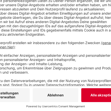
zu treffen. Möglich wird das auch, weil die Sparka
weitgehend digitalen Betrieb umstellen will. In d
dann nur noch an einem Tag pro Woche vertreten
Veröffentlicht:
Dienstag, 28.03.2023 05:59
Anzeige