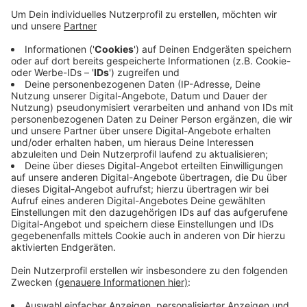
weiter bluten. Dilek Engin, Andreas Bialas und
Josef Neumann kritisieren, das Land wolle den
Anteil der Kommunen an den Steuereinnahmen um
230 Millionen Euro kürzen und ihnen zudem 150
Millionen wegnehmen, um Klimaschutz-
Investitionen zu tätigen. So könnten die Städte
ihre eigenen Aufgaben nicht mehr erfüllen. Die
Finanzlage der Städte verschärfe sich. Der parallel
versprochene Altschuldenfonds für Wuppertal und
andere arme Städte werde deswegen nicht wirken.
Veröffentlicht:
Freitag, 11.08.2023 11:58
Anzeige