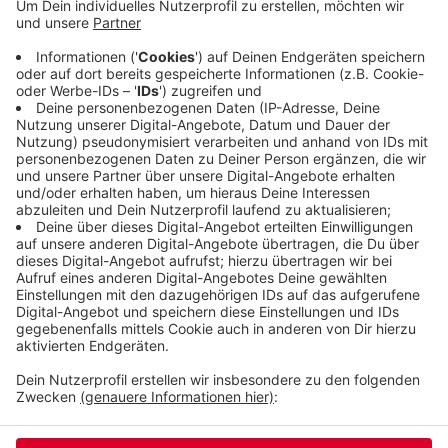
erhalten, auch wenn sich die Familien das nicht
leisten können. Der digitale Unterricht dürfe nicht
vom Geldbeutel der Eltern abhängen, so Köksal.
Spätestens zum neuen Schuljahr sollten auch
Schüler aus armen Verhältnissen technisch
ausgerüstet sein.
Veröffentlicht:
Mittwoch, 20.05.2020 06:11
Anzeige
Anzeige