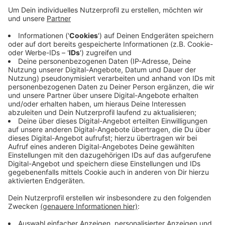
in mehreren Landtagsausschüssen. Andreas Bialas
weiterhin im Innenausschuss und im Ausschuss für
Kultur und Medien. Außerdem bleibt er Sprecher
der SPD in einem Untersuchungsausschuss zu den
großen Kindesmissbrauchs-Komplexen. Josef
Neumann ist im Ausschuss für Arbeit, Gesundheit
und Soziales und im Europaausschuss. Bei der
Landtagswahl im Mai hatte die SPD alle drei
Wuppertaler Wahlkreise direkt gewonnen.
Veröffentlicht:
Dienstag, 05.07.2022 19:20
Anzeige