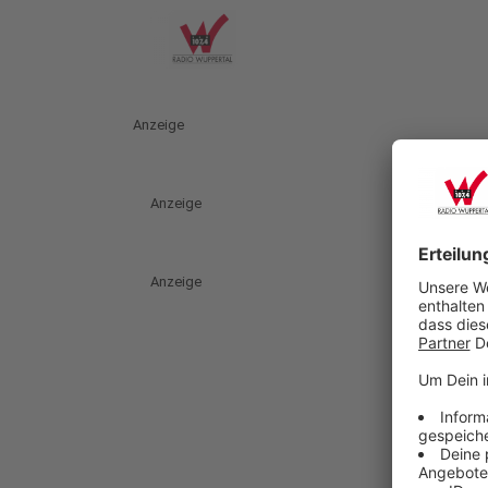
Anzeige
Anzeige
Anzeige