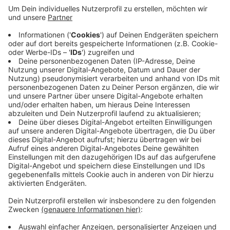
Fahrradgaragen im gesamten Stadtgebiet. Eine
weitere Idee ist es, leere Ladenlokale zu prüfen -
auch dort könnten laut SPD und FDP Fahrräder
sicher abgestellt werden. So müssten in dicht
bebauten Gebieten kein neuer Platz gesucht
werden. Die Verkehrswende würde nur
funktionieren, wenn alternative
Mobilitätsangebote auch attraktiv seien, heißt es
in dem Antrag.
Veröffentlicht:
Donnerstag, 17.06.2021 09:56
Anzeige
Anzeige