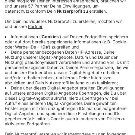
bewerben, zum Beispiel Kitas, Jugendtreffs oder
Vereine. Bewerbungen sind bis zum 23. Oktober
möglich. Im vergangenen Jahr sind bei der Aktion
knapp 2.800 Euro zusammengekommen. Im
vergangenen Jahr ging die Spende an den
Kindergarten "Wuppergarten", der mit dem Geld
eine Kletteranlage angeschafft hat.
Interessierte Kinder- und Jugendeinrichtungen aus
Wuppertal und Umgebung können sich ab sofort
bis zum 23. Oktober entweder per E-Mail unter
presse@laminatdepot.de oder telefonisch beim
zuständigen Projektbüro unter 0201/7492324
bewerben. Die Bewerber sollten dabei sich und ihr
Projekt kurz vorstellen.