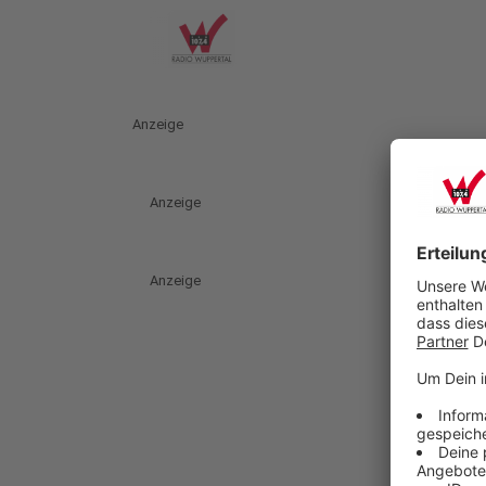
Anzeige
Anzeige
Anzeige