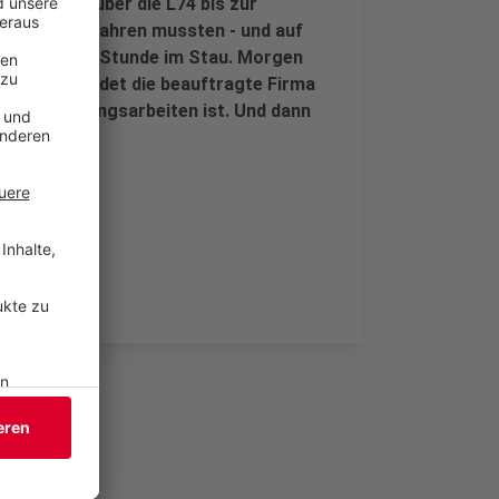
 ganz viele über die L74 bis zur
ahnerberg fahren mussten - und auf
r eine halbe Stunde im Stau. Morgen
gen entscheidet die beauftragte Firma
ür Markierungsarbeiten ist. Und dann