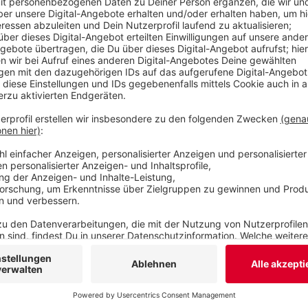
vorher Hinweisschilder. Das hatte zur Folge, dass
Kohlfurth und dann durch Cronenberg Richtung H
der Strecke standen sie gestern Nachmittag übe
(20.05.26) und eventuell auch in den nächsten Ta
wieder spontan, ob die Fahrbahn trocken genug f
könnte auch die andere Richtung betroffen sein.
Veröffentlicht:
Dienstag, 19.05.2026 06:15
Anzeige