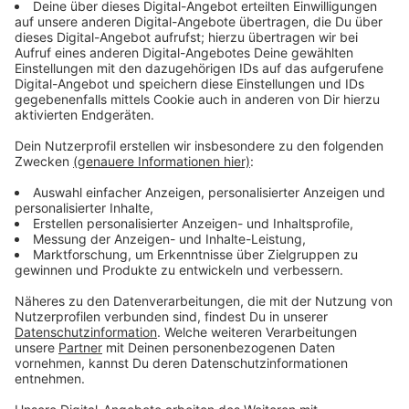
Alle lokalen Sperrungen gibt es
HIER
im Überblick
Anzeige
A1 Sperrung: ADAC rechnet mit Chaos
Anzeige
Der ADAC befürchtet während der Sperrung der
Leverkusener Brücke auf der A1 ein Stauchaos auf
den Ausweichrouten. Besonders auf der A3 zwischen
dem Kreuz Leverkusen und dem Dreieck Heumar droht
Stillstand.
"Pendler werden viel Geduld und gute Nerven
brauchen. Von vermeintlich kürzeren Ausweichrouten
durch die Stadt, zum Beispiel über die eingeschränkt
befahrbare Mülheimer Brücke, raten wir aber dringend