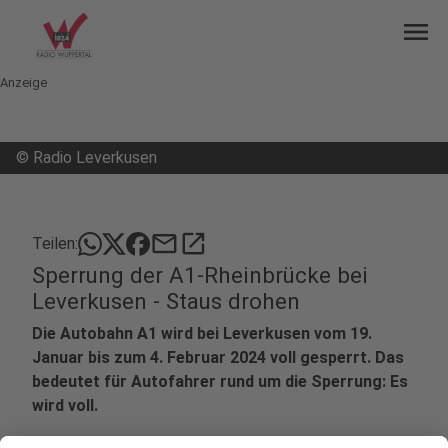
menu
Anzeige
©
Radio Leverkusen
mail
open_in_new
Teilen:
Sperrung der A1-Rheinbrücke bei
Leverkusen - Staus drohen
Die Autobahn A1 wird bei Leverkusen vom 19.
Januar bis zum 4. Februar 2024 voll gesperrt. Das
bedeutet für Autofahrer rund um die Sperrung: Es
wird voll.
Veröffentlicht:
Mittwoch, 17.01.2024 08:29