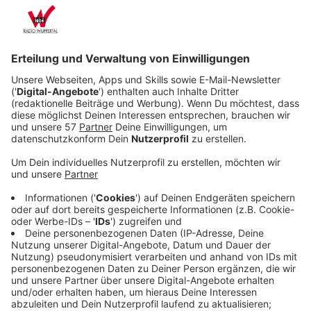
Anzeige
Ab Freitag, 19. Januar um 22 Uhr ist die A1 in
Fahrtrichtung Dortmund zwischen dem Kreuz Köln-
Nord und Leverkusen voll gesperrt. Dort wird die neue
Leverkusener Brücke angeschlossen. In die
Gegenrichtung (Koblenz) ist die Autobahn zwischen
dem Kreuz Leverkusen und der Anschlussstelle Köln-
Niehl zu. Die Sperrung rund um die A1-Rheinbrücke
geht laut Autobahn GmbH bis zum Sonntag den 4.
Februar. Eigentlich sollte die Sperrung nur bis zum 29.
Januar andauern.
Der Rad- und Gehweg auf der alten Leverkusener
Rheinbrücke bleibt während der Sperrung offen und
passierbar.