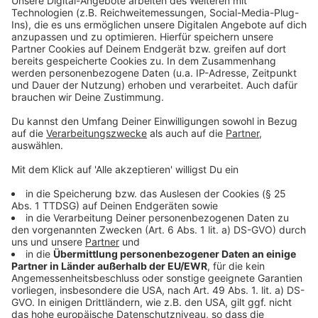
ab. Sonst droht hier ein Verkehrschaos", warnt ADAC
Verkehrsexperte Prof. Dr. Roman Suthold. Das
Staurisiko ist zwischen 7 und 9 Uhr sowie 15 und 18
Uhr am größten.
Anzeige
Keine Einschränkungen mehr für LKW
Anzeige
Wird die neue Brücke am 4. Februar freigegeben, fa
llen
alle bisher geltenden Gewichtsbeschränkungen
(Überfahrtverbot für Fahrzeuge schwerer als 3,5
Tonnen) weg. LKW, Reisebusse und alle sonstigen
Fahrzeuge dürfen über die Brücke wieder fahren.
Deswegen werden während der Vollsperrung auch alle
LKW-Sperranlagen entfernt.