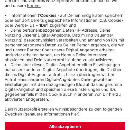
forderte die Spezialeinheiten an, die drangen in
eine Wohnung ein und nahmen den 23-Jährigen
fest. Dabei wurde niemand verletzt. Laut Polizei
befand sich der junge Mann in einer psychischen
Ausnahmesituation, er wurde in eine Spezialklinik
gebracht.
Veröffentlicht:
Freitag, 04.08.2023 06:24
Anzeige
Anzeige
Anzeige