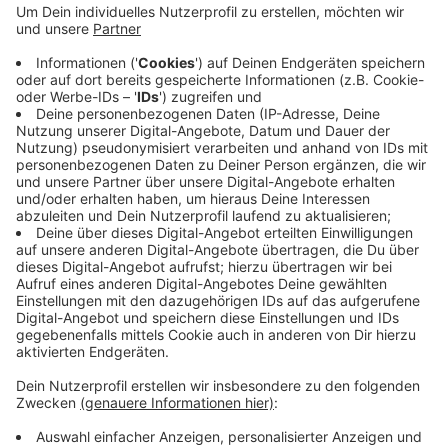
ressourcenschonend umbauen, damit da rund 25
Menschen wohnen können - und das mit sehr
kleinen Privatbereichen und großzügigen
Gemeinschaftsflächen. Ob und wie das wirklich
machbar ist und ob sich das auch wirtschaftlich
rechnet, muss die Initiative erst noch prüfen. Aber
die Stadt hat zugesagt, ihr das Grundstück zwölf
Monate zu reservieren.
Veröffentlicht:
Mittwoch, 18.02.2026 13:04
Anzeige
Anzeige