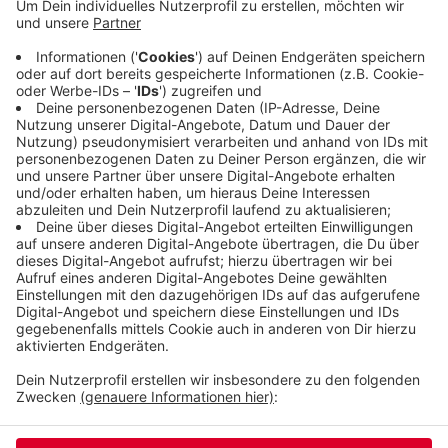
zweiten Fall hat das Gericht die Berufung
abgelehnt und der Stadt Recht gegeben. Auch der
dritte Fall heute wurde für erledigt erklärt.
Allerdings stehen demnach noch Entscheidungen
der Stadt aus, welche Spielhallen jetzt schließen
müssen.
Veröffentlicht:
Montag, 28.09.2020 15:07
Anzeige
Anzeige