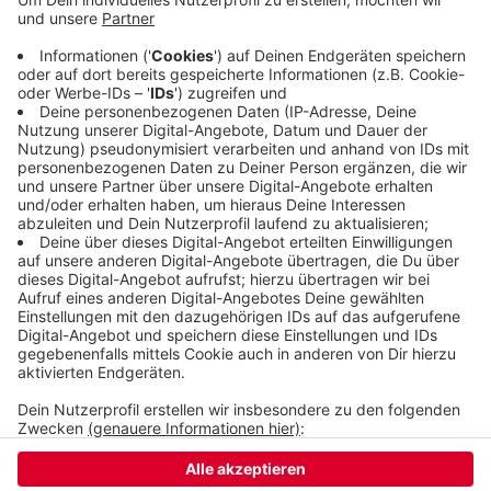
Fläche wird entsiegelt - dort entsteht eine Rasen-
Spielfläche, auf der Bäume als Schattenspender
gepflanzt werden. Und direkt an der Uellendahler
Straße wird eine Wildblumenwiese für Bienen und
andere Insekten angelegt.
Veröffentlicht:
Freitag, 08.09.2023 16:10
Anzeige
Anzeige
Anzeige