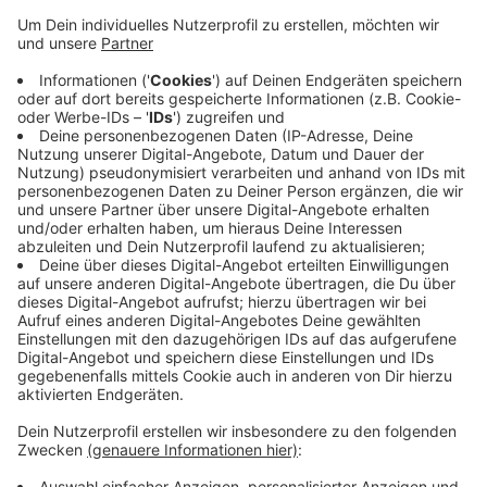
unterschiedliche Sportarten wie Yoga, Fitness,
Tanz oder auch Parcour. Das Sport- und Bäderamt
hat das Projekt gemeinsam mit dem
Sportbildungswerk und der Bergischen
Krankenkasse erarbeitet. Sport im Park gibt es bis
zum 22. August. Eine Übersicht der Angebote
steht
hier
.
Veröffentlicht:
Mittwoch, 23.06.2021 18:53
Anzeige