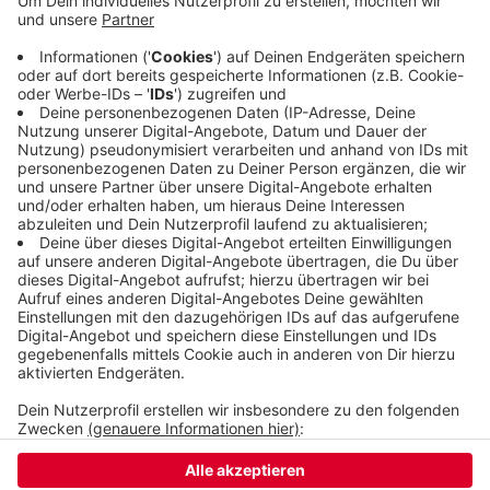
berichtet will der Investor Küpper das Stadion aus-
und umbauen und neue Gebäude errichten.
Außerdem ist ein Parkhaus am Boettingerweg
geplant - dort wo heute der große Zoo-Parkplatz
ist.
Veröffentlicht:
Freitag, 05.07.2019 10:26
Anzeige
Anzeige
Anzeige