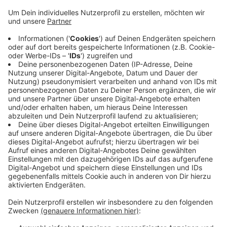
AWG-Chef Martin Bickenbach. An vielen Plätzen in
Wuppertal gebe es eine Flut an Kaffeebechern,
Kippen oder Pizzakartons - und zwar nicht nur in
Mülleimern sondern auch auf der Straße bzw. dem
Bürgersteig. Das bedeute für die Mitarbeiter einen
erheblichen Aufwand. Die Zunahme müsse
gestoppt werden. 350 Tonnen Straßenabfälle hat
die AWG allein im Juni dieses Jahres gesammelt
und im Müllheizkraftwerk verfeuert.
Müllvermeidung müsse deswegen Priorität haben.
Veröffentlicht:
Dienstag, 13.08.2019 13:55
Anzeige