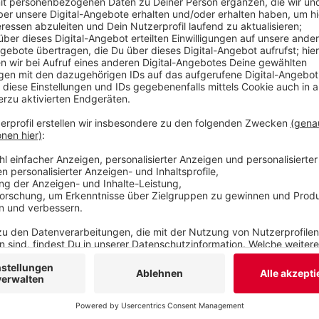
mehrsprachige Hotline: 563 4005
Die Newsletter sind in den Sprachen englisch, ara
bulgarisch, griechisch, italienisch und farsi unt
finden.
Veröffentlicht:
Dienstag, 31.03.2020 10:37
Anzeige