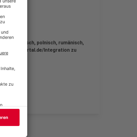
bisch, türkisch, polnisch, rumänisch,
er www.wuppertal.de/Integration zu