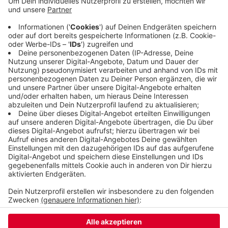
Stamm-Umfang von bis zu 2 Meter 80 und einer
Höhe von 35 Metern. Bei weiteren 25 Bäumen
werden abgestorbene Teile der Kronen entfernt.
Acht Tage wird das alles dauern. Zuletzt mussten
immer wieder alte Bäume abgeholzt werden, weil
sie infolge des Klimawandels umzufallen drohten.
Veröffentlicht:
Samstag, 14.08.2021 07:27
Anzeige
Anzeige
Anzeige