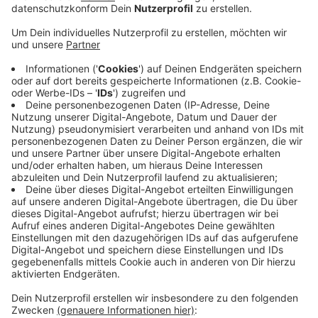
Besucherzentrum, das dort geplant ist, wird nicht
zum Engels-Jahr 2020 fertig, sondern die
Bauarbeiten fangen erst danach an. Überall ist das
Bauen teurer geworden, aber öffentliche Aufträge
sind bei den Firmen besonders unbeliebt. Die Stadt
hat eine Prioritätenliste für den sogenannten
Hochbau erstellt, welche Baumaßnahmen auf jeden
Fall durchgeführt werden müssen - weil sie schon
beschlossen oder begonnen wurden oder weil sie
dringend benötigte Plätze in Schulen und
Kindergärten bringen. Auf der Liste stehen 21
Baumaßnahmen, fast alle betreffen Schulen und
Kindergärten. Im schlimmsten Fall wird die Liste
mehr als 40 Millionen Euro teurer als gedacht. Wo
das Geld gespart werden soll, ist unklar.
Veröffentlicht:
Montag, 17.06.2019 16:44
Anzeige