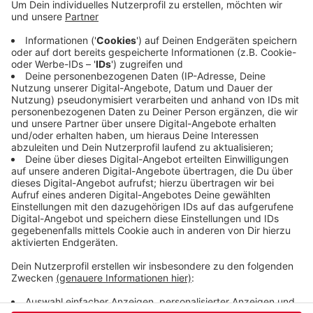
die Entwässerungsanlage des Tunnels zu warten.
Für Radfahrer und Fußgänger wird eine Umleitung
ausgeschildert. Der 722 Meter lange Tunnel Schee
bildet das östliche Ende der Nordbahntrasse und
verbindet sie mit der Glückauf-Trasse auf dem
Gebiet der Stadt Sprockhövel. Am Samstag um 14
Uhr wird er wieder geöffnet.
Veröffentlicht:
Mittwoch, 30.10.2019 05:51
Anzeige
Anzeige