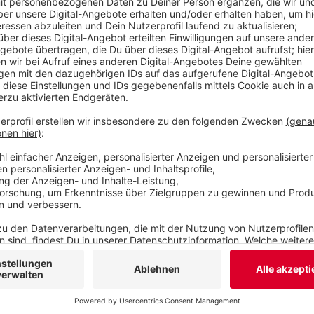
Südstadt oder am Rott könnten viele Anwohner ga
Vergehen werden laut Stadt bestraft: Also, wer 
Bürgersteig, obwohl es auf der Fahrbahn möglich
Platz auf dem Gehweg lässt.
Veröffentlicht:
Donnerstag, 18.06.2020 06:26
Anzeige