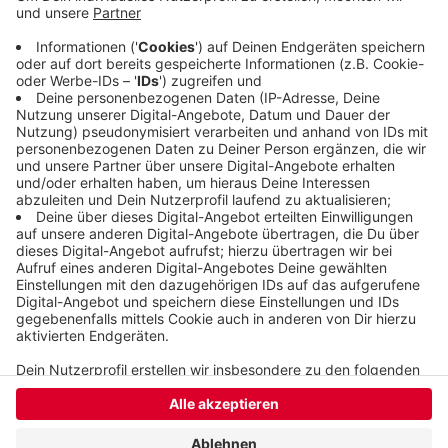
die Klage abzuwehren. Der Konzern bestreitet, die
Stadt getäuscht oder geschädigt zu haben, er
bezeichnet die Fälle als verjährt und meint, das
Landgericht Wuppertal sei gar nicht zuständig.
Veröffentlicht:
Freitag, 19.06.2020 11:47
Anzeige
Anzeige
Anzeige