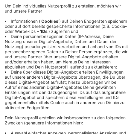
müssen sich Lösungen überlegen: „Die
Registrierung und Kartenkontrolle wollen wir auch
digitalisieren. An diesen Aufgaben arbeiten wir mit
Hochdruck.“ Ein weiteres Konzept für die Zukunft
der Stadthalle sind sogenannte "Hybrid-Events".
Das sind Veranstaltungen, die zum Teil vor Ort und
zum Teil online stattfinden. Nach der
Sommerpause will man dieses Konzept näher
vorstellen.
Veröffentlicht:
Freitag, 26.06.2020 05:55
Anzeige