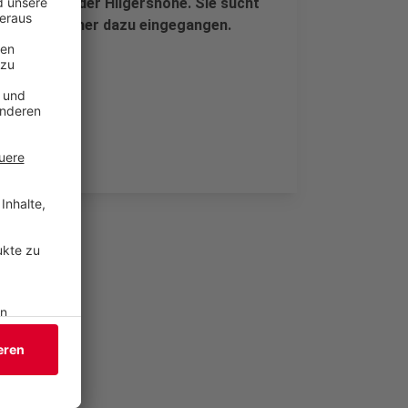
mission an der Hilgershöhe. Sie sucht
äge sind bisher dazu eingegangen.