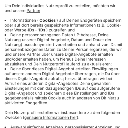
und ein neuer Umkleidebereich. Wenn die Politik
zustimmt, sollen die Arbeiten dieses Jahr beginnen
und nächstes fertig werden. Das Opernhaus
braucht laut Stadt dringend einen neuen Vorhang
inklusive Anlage, die ihn öffnet und schließt. Das
kostet 200.000 Euro. Der neue Vorhang kann sich
nicht nur seitlich, sondern auch nach oben öffnen.
Der Alte ist fast 20 Jahre alt, die Technik dafür
schon 70 Jahre.
Veröffentlicht:
Montag, 11.05.2026 06:47
Anzeige