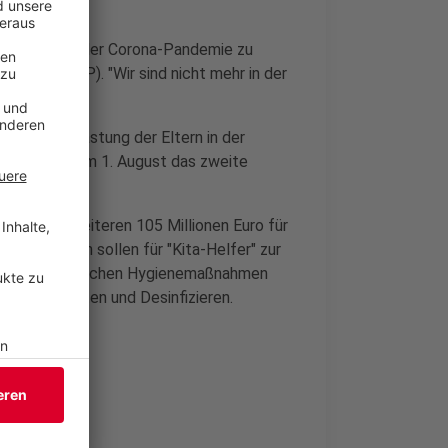
ie Träger in der Corona-Pandemie zu
 Stamp (FDP). "Wir sind nicht mehr in der
."
äge zur Entlastung der Eltern in der
fe aber ab dem 1. August das zweite
r nun mit weiteren 105 Millionen Euro für
 Euro davon sollen für "Kita-Helfer" zur
al bei alltäglichen Hygienemaßnahmen
mäßigem Lüften und Desinfizieren.