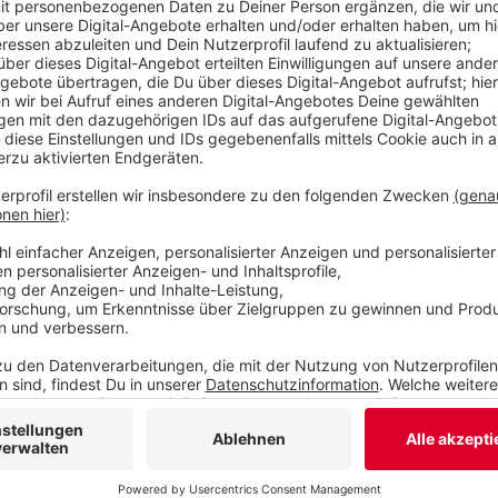
Das Land habe viel Geld in die Hand genommen, um d
unterstützen, erklärte NRW-Familienminister Joachim
Lage, bei Elternbeiträgen einen Nachlass zu gewähren
Für die Monate Juni und Juli waren dagegen die Beitr
Corona-Krise zur Hälfte erlassen worden. Dafür grei
beitragsfreie Kita-Jahr für alle, unterstrich Stamp.
Zusätzlich unterstütze die Landesregierung die Träge
Arbeitsschutz- und Hygienemaßnahmen. 94,5 Millionen
Verfügung stehen, die das pädagogische Fachperson
entlasten - etwa der Reinigung von Spielzeug, regel
Anzeige