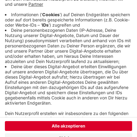
sollte eigentlich bis einschließlich Sonntag dauern,
aber die WSW sind schon heute Abend fertig. Auch
die Erneuerung des Bahnsteigs gegenüber in der
vergangenen Woche war schneller gegangen, als
geplant.
Veröffentlicht:
Freitag, 27.10.2023 13:15
Anzeige
Anzeige
Anzeige