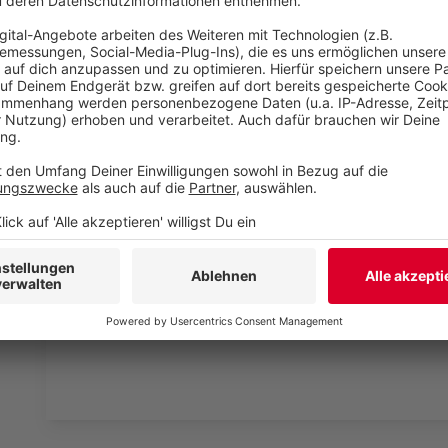
den YouTube Video
laden!
Wir verwenden einen S
Drittanbieters, um V
einzubetten. Dieser Servi
Ihren Aktivitäten sammeln.
die Details durch und s
Nutzung des Service zu, 
anzusehen
Mehr Informati
Stefanie Heinzmann - Would You Still Love Me
Akzeptieren
Anzeige
powered by
Usercentrics Co
Platform