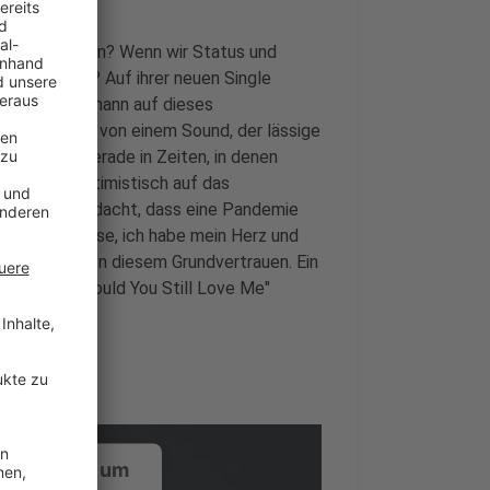
lle wegbrechen? Wenn wir Status und
liebenswert? Auf ihrer neuen Single
efanie Heinzmann auf dieses
en begleitet von einem Sound, der lässige
kt. Denn gerade in Zeiten, in denen
iger, sich optimistisch auf das
alb Jahren gedacht, dass eine Pandemie
 laufe, ich esse, ich habe mein Herz und
t getragen von diesem Grundvertrauen. Ein
, das in "Would You Still Love Me"
ustimmung, um