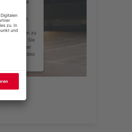
-Service zu
ervice eines
ideoinhalte
ce kann Daten zu
 Bitte lesen Sie
timmen Sie der
um dieses Video
.
onen
nsent Management