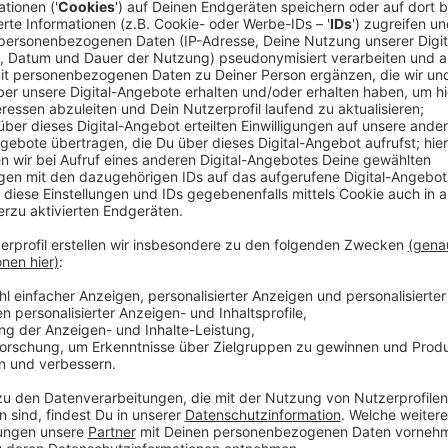
Was geschieht, wenn all der Erfolg und das Materie
Social-Media- Dasein abstreifen? Sind wir dann noch 
"Would You Still Love Me" lässt sich Popsängerin St
Gedankenexperiment ein. Ihre kritischen Fragen werd
80er-Disco-Vibes mit zeitgemäßem Clubsound verquic
nichts sicher scheint, ist es der Musikerin umso wicht
Wesentliche zu fokussieren. "Wer hätte vor anderth
unsere Welt so extrem verändert. Aber: Ich atme, ich
meine Sprache." Ihr kommendes Album "Labyrinth" is
Statement für mehr Empathie und Eigenverantwortung
anklingt.
Anzeige
Wir benötigen Ihre Z