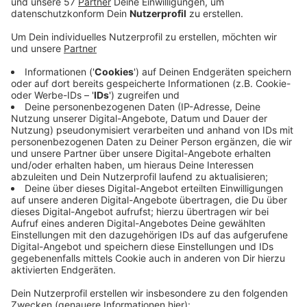
hilft auch der Hersteller der Stellwerkstechnik bei
der Fehlersuche. Wann die Züge wieder nach Plan
fahren, ist unklar - wegen der Generalsanierung
sind es sowieso nicht so viele wie üblich. Die
Stellwerke bei uns sind zwar alt, teilweise auch
marode, gehören aber nicht zur Generalsanierung.
Die Bahn will sie erst weit in den 2030er-Jahren
modernisieren. Die Grünen im Bundestag hatten
deshalb von einer "Schummel-Sanierung"
gesprochen. In einem Stellwerk sorgen die
sogenannten Fahrdienstleiterinnen und -leiter
dafür, dass Züge von A nach B kommen - etwa
indem sie Weichen richtig stellen und die Signale
auf Grün schalten, wenn ein Gleisabschnitt frei ist.
Probleme mit alten Stellwerken führen immer
wieder zu Verzögerungen im Bahnverkehr.
Veröffentlicht:
Dienstag, 23.06.2026 06:00