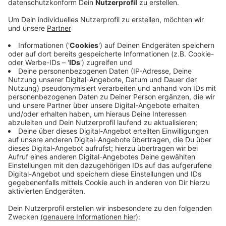
schon 250 Firmen gemeldet. Kämmerer Johannes
Slawig hatte mit vielen Anfragen gerechnet - aber
nicht mit so vielen in so kurzer Zeit. Die
Steuereinnahmen der Stadt würden in
verheerendem Umfang einbrechen. Soviel sei jetzt
schon klar. Um welche Summen es geht, sei nicht
zu prognostizieren. Zehn Anträge hat die Stadt
schon geprüft - dabei geht es um vier Millionen
Euro. Das sei aber nicht repräsentativ, weil zwei
besonders große Steuerzahler dabei waren. Es sei
aber klar, dass die Wuppertaler Wirtschaft auf die
Hilfe der Stadt angewiesen ist.
Veröffentlicht:
Freitag, 27.03.2020 13:51
Anzeige