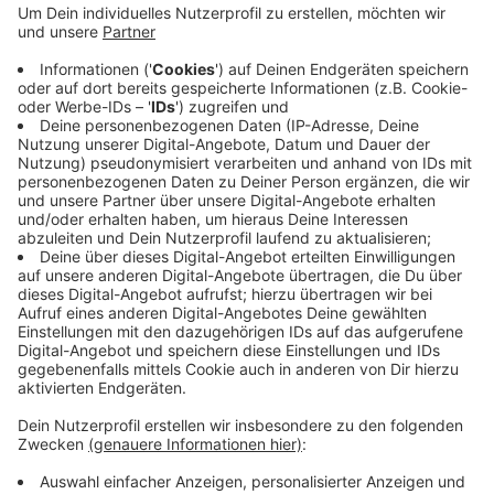
dass sich ihre Geschäftslage verbessert hat.
Damit liegt Wuppertal über dem Durchschnitt in
der Handwerkskammer, zu der neben Düsseldorf
noch Mettmann, Neuss und das Bergische Land
gehören. Auch die Prognose ist
überdurchschnittlich. 78 Prozent der befragten
Betriebe in Wuppertal erwarten, dass ihre
Geschäftslage auf dem aktuellen Niveau bleibt.
Veröffentlicht:
Donnerstag, 07.11.2019 14:09
Anzeige
Anzeige