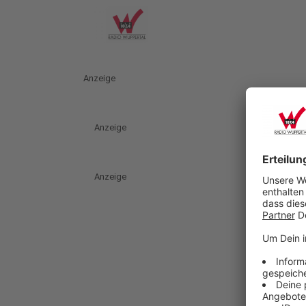
Anzeige
Anzeige
Anzeige