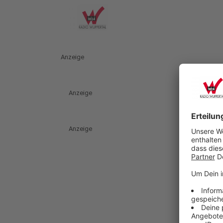
Anzeige
Anzeige
Anzeige