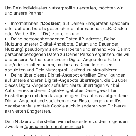
Aktivisten 450 Menschen. Treffpunkt ist um 13 Uhr
vor dem Hauptbahnhof. Von da ziehen sie über die
B7 zum Barmer Rathaus. Entlang der Strecke wird
es Straßensperrungen geben. „Fridays for Future“
wirft der Politik vor, bei der Verkehrswende zu
versagen. Und die Gewerkschaft ver.di hat sich den
globalen Streiktag von „Fridays for Future“ extra
für ihren nächsten Warnstreik im öffentlichen
Dienst ausgesucht. Denn sie sagt: "Für die
Verkehrswende sind bessere Arbeitsbedingungen
im ÖPNV nötig".
Veröffentlicht:
Freitag, 03.03.2023 06:07
Anzeige