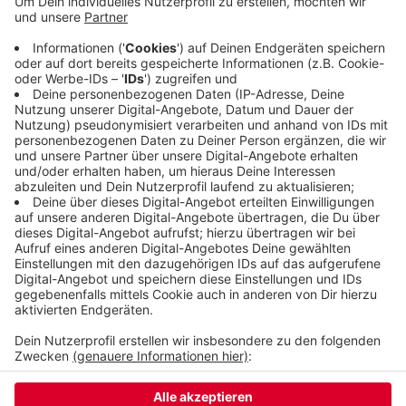
hat die Beschäftigten mehrerer Unternehmen zum
Streik aufgerufen, darunter auch die in der
Hauptverwaltung der BarmeniaGothaer in
Wuppertal. Sie können zu einer Demo nach Köln
fahren. Wie viele Menschen dem Aufruf folgen
werden, weiß die Gewerkschaft nicht.
Veröffentlicht:
Mittwoch, 28.05.2025 09:14
Anzeige
Anzeige
Anzeige