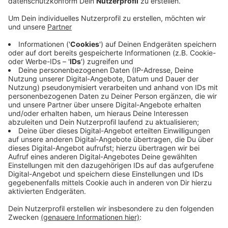
MobiCenter sind geschlossen. Bei der
Stadtverwaltung sind die Auswirkungen noch
unklar. Die Gewerkschaft ver.di hat die offiziellen
Streik-Aufrufe noch nicht verschickt, deshalb
wissen wir nicht, welche Beschäftigten der Stadt
wann nicht arbeiten sollen, es könnte Montag
(10.03.25) losgehen. Als Beispiele für betroffene
Bereiche nennt die Gewerkschaft die KfZ-
Zulassungsstelle, die Bäder, den Ordnungsdienst
und das Gebäudemanagement.
Nach Radio-
Wuppertal-Informationen sollen Mittwoch auch
wieder die städtischen Kitas in unserer Stadt
bestreikt werden.
Veröffentlicht:
Freitag, 07.03.2025 16:13
Anzeige