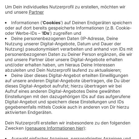
arbeiten 900 Menschen, teilt die Stadt mit. Im
Vorfeld sei es schwer, die Auswirkungen des
Streiks abzuschätzen, zum Beispiel, welche
Einrichtungen betroffen sind und welche nicht.
Viele Kita-Beschäftigte würden sich auch spontan
entscheiden, mitzustreiken. Deswegen hat die
Stadt auch keine Notbetreuung eingerichtet. Ver.di
bestreikt heute in ganz Deutschland soziale
Einrichtungen - zum Beispiel auch in unseren
Nachbarstädten Solingen und Remscheid.
Veröffentlicht:
Mittwoch, 08.03.2023 06:12
Anzeige