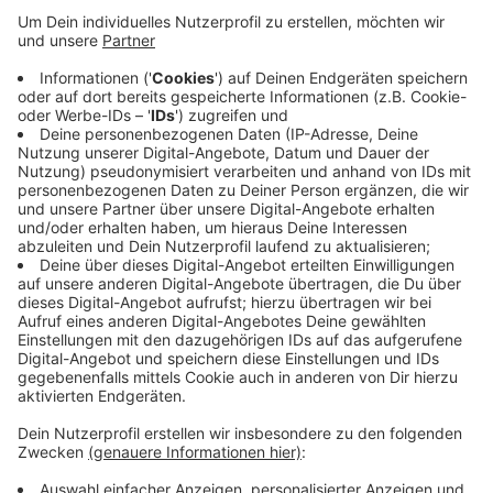
prekär. Die Verträge seien immer auf wenige
Monate befristet und das Gehalt liege nur knapp
über dem Mindestlohn. Um 10 Uhr soll es vor der
Mensa der Uni eine Kundgebung geben. Um 14 Uhr
ruft dort auch noch die Tarifbewegung
Studentischer Beschäftigter zur Demo auf. Die
geht über die Forderungen der Gewerkschaft
hinaus und will auf allgemeine Missstände im
Hochschulbildungssystem hinweisen.
Veröffentlicht:
Montag, 20.11.2023 06:23
Anzeige