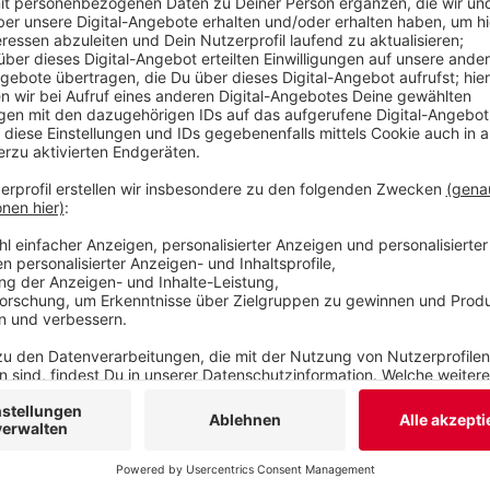
durch die Pandemie viel abverlangt. Die Parteien 
Präsenzsitzungen zu machen, wenn es dringend nö
der Fall. Der Vertreter der FDP, Tobias Wierzba, 
Veröffentlicht:
Montag, 01.02.2021 19:38
Anzeige