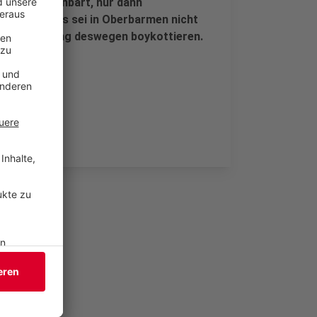
hätten vereinbart, nur dann
tig ist. Das sei in Oberbarmen nicht
will die Sitzung deswegen boykottieren.