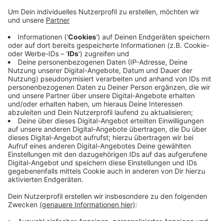
eine friedliche Versammlung, wird aber mit vielen
Kräften vor Ort sein. Die Wuppertaler Initiative für
Demokratie und Toleranz befürchtet, dass auf der
Demo trotz der Auflagen antisemitische oder
antiisraelische Inhalte verbreitet werden. Das sei
bei den meisten Pro-Palästina-Demos in
Deutschland seit dem Hamas-Angriff am 07.
Oktober so gewesen. Solidarität mit der
Zivilbevölkerung in Gaza erreiche man aber nicht
durch Antisemitismus.
Veröffentlicht:
Freitag, 10.11.2023 15:43
Anzeige