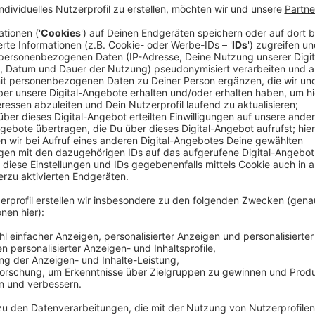
Anzeige
Mit Sheilas schillernder Kreativität und Lincolns tr
ungewöhnliches Duo, das sich den absurdesten Fällen
Chaos und cleveren Tricks bringen sie nicht nur frisc
stellen auch die Regeln der Justiz auf den Kopf – s
und Mandanten gleichermaßen.
Streaming-Dienst: Netflix
Anzeige
Wir benötigen Ihre Z
den YouTube Video
laden!