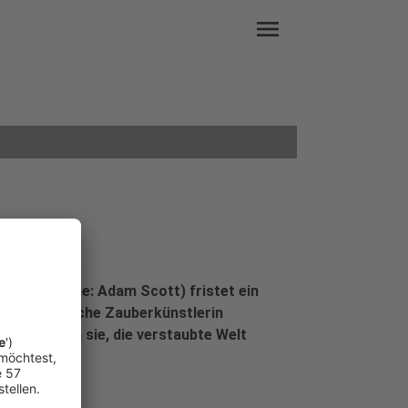
menu
gas
Gumb (Stimme: Adam Scott) fristet ein
ie exzentrische Zauberkünstlerin
beschließen sie, die verstaubte Welt