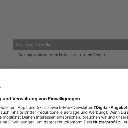
©
Copyright: Netflix
Die ungewöhnlichsten Fälle gibt es in Las Vegas.
mail
open_in_new
Teilen:
Strip Law – die Gesetze von Las Ve
Der erfolglose und eher biedere Anwalt Lincoln 
unscheinbares Dasein – bis er in Las Vegas auf d
Sheila Flambé (Janelle James) trifft. Gemeinsam 
der Gerichtsverfahren ordentlich aufzumischen.
Veröffentlicht:
Mittwoch, 01.04.2026 06:28