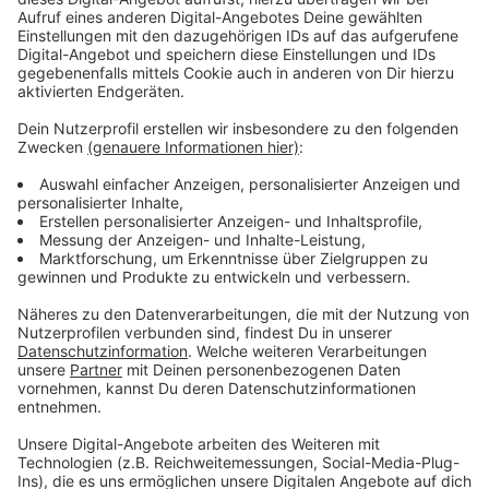
Abfallkalender stehen die wichtigsten Infos, wie
zum Beispiel Notruf-Meldestellen, wenn das
Mobilfunknetz nicht mehr funktioniert.
Die gesamte WSW-Sondersendung zum Thema
Blackout könnt ihr
hier
nachhören.
Veröffentlicht:
Mittwoch, 07.01.2026 06:23
Anzeige
Notkonzept auch für die Schwebebahn
Anzeige
Dirk Aschenbrenner, Abteilungsleiter Netzführung
Strom bei den WSW, erklärt im Gespräch mit Radio
Wuppertal, wie die Schwebebahn bei Stromausfall