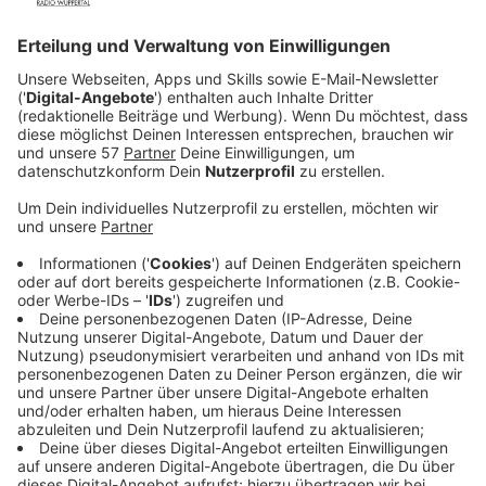
Also im Grunde genommen muss ja niemand
Angst haben, aber vorbereitet sein ist
natürlich immer besser, als dass es einen als
eiskalt überrascht. Es ist immer sinnvoll, ein
bisschen Trinkwasser für 2 Tage zu Hause
gelagert zu haben. Und natürlich wichtige
Medikamente, die man benötigt, auch wirklich
zu Hause haben und natürlich Ruhe bewahren.
Gleichzeitig muss man aber wirklich betonen,
dass ein flächendeckender,
deutschlandweiter oder sogar europaweiter
Blackout sehr, sehr unwahrscheinlich ist.
Wichtig ist auch ein batteriebetriebenes Radio,
denn bei einem sogenannten Blackout senden wir
auch im Notfall weiter und versorgen euch mit den
wichtigsten Infos. Und: Im neuen AWG-