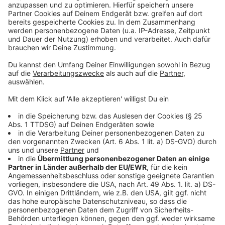
noch fahren kann:
Dafür haben wir Notfallkonzepte für die
Schwebebahn vorbereitet, dass wir eben mal,
wenn es zu einem Stromausfall kommen sollte,
dann mit verminderter Leistung jedes Fahrzeug
einzeln bis zum nächsten Bahnhof bringen
können. Da können die Fahrgäste dann
aussteigen.
Anzeige
Anzeige