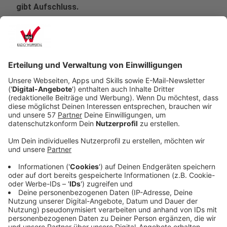
gibt Aufschluss.
Veröffentlicht:
Freitag, 18.10.2024 15:07
Anzeige
(dpa) - Wenn bestimmte Unternehmen die Arbeitszeit
ihrer Beschäftigten etwas reduzieren und sie
trotzdem das volle Gehalt zahlen, kann das einer
Studie zufolge Vorteile für beide Seiten bringen.
Experten stellten in Düsseldorf eine Studie zur
sogenannten Vier-Tage-Woche vor. Mehr als vierzig
deutsche Unternehmen und Organisationen hatten
testweise ein halbes Jahr ein neues Arbeitszeitmodell
eingeführt.
Anzeige