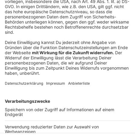
Architekturbüros. Die Untersuchung betraf insgesamt
900 Menschen.
Die Unternehmen wählten unterschiedliche
Arbeitsmodelle, im Schnitt reduzierten sie die
Wochenarbeitszeit um knapp vier Stunden, also einen
halben Arbeitstag. Ein Drittel der teilnehmenden
Organisationen setzte auf eine echte Vier-Tage-
Woche, also 20 Prozent weniger Arbeitszeit bei
gleichbleibendem Gehalt.
Anzeige
Anzeige