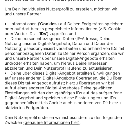
eine Studie zur Hilfsbereitschaft während der Flut
gemacht. 2500 Menschen wurden befragt, die
spontan beschlossen hatten, ins Ahrtal zu fahren
und dort zu helfen. Viele hatten eine Anreise von
mehreren 100 Kilometern und blieben mehrere
Tage oder gar Wochen. Sie hätten sich dort gut
selbst organisiert. Dass die Freiwilligen sich meist
über soziale Medien oder WhatsApp organisierten,
spreche dafür, die Katastrophenhife stärker zu
digitalisieren. Deutlich wurde aber auch, dass die
Freiwilligen sich eine stärkere Verzahnung mit der
staatlichen und professionellen Hilfe wünschen.
Veröffentlicht:
Samstag, 05.08.2023 08:16
Anzeige