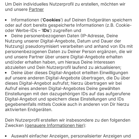
Die Polizei spricht auch von einer insgesamt
ruhigen Lage. Eine Sperrung gibt es aber am
Mollenkotten. Dort liegen mehrere Bäume auf der
Straße. Deshalb ist die Straße zwischen dem
Nächstebrecker Busch und der Gennebrecker
Straße derzeit gesperrt. Wer mit dem Auto
unterwegs ist, soll den Bereich meiden, sagt die
Polizei.
Veröffentlicht:
Donnerstag, 17.02.2022 05:59
Anzeige
Anzeige