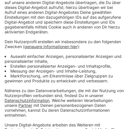
Anzeige
Wir benötigen Ihre
Zustimmung, um den YouTube
Video-Service zu laden!
Wir verwenden einen Service eines
Drittanbieters, um Videoinhalte
einzubetten. Dieser Service kann
Daten zu Ihren Aktivitäten
sammeln. Bitte lesen Sie die
Details durch und stimmen Sie der
Nutzung des Service zu, um dieses
Video anzusehen.
Mehr Informationen
Je näher Simon der Wahrheit kommt, desto größer
wird die Gefahr – für ihn selbst und für alles, was ihm
Akzeptieren