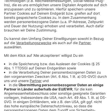
noch geblieben ist.
powered by
Usercentrics Consent
Anzeige
Management Platform
©
Copyright: Netflix
Simon ist Tag und Nacht auf der Suche nach seiner
Tochter.
Anzeige
©
Copyright: Netflix
Paige ist schwer drogenabhängig. Und sie trägt ein
dunkles Geheimnis mit sich.
Anzeige