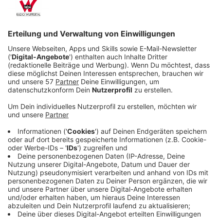
Simon verzweifelt auf die Suche und findet Paige
schließlich verletzt und unter Drogeneinfluss in
einem Park. Doch das Wiedersehen eskaliert
gewaltsam, und Paige verschwindet erneut.
Veröffentlicht:
Donnerstag, 25.12.2025 20:50
Anzeige
Getrieben von Schuld, Angst und dem unbedingten
Willen, seine Tochter zu retten, taucht Simon immer
tiefer in eine düstere Unterwelt ein. Dabei stößt er auf
gefährliche Geheimnisse, die nicht nur Paiges
Schicksal betreffen, sondern auch die dunklen Risse in
seiner eigenen Familie offenlegen.
Streaming-Dienst: Netflix