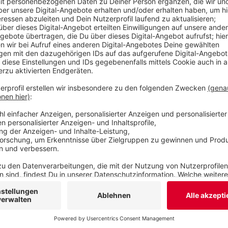
sie verschwunden. Die Polizei macht sich vor all
Wuppertaler Polizei ist im Moment dabei, möglic
hier in der Stadt zu überprüfen.
Veröffentlicht:
Montag, 29.06.2020 14:33
Anzeige