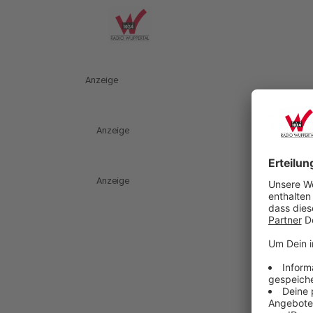
Anzeige
Anzeige
Anzeige