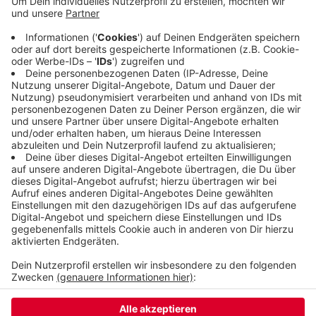
Süßigkeiten und Tabak entkommen. Zeugen sahen
sie noch in Richtung Rödigerstraße weglaufen. Die
zwei jungen Männer (16-20 Jahre alt) waren mit
Shorts und Sportschuhen bekleidet. Sie trugen
beide eine Mundschutzmaske und hatten
Sporttaschen dabei.
Veröffentlicht:
Freitag, 21.05.2021 11:37
Anzeige
Anzeige
Anzeige